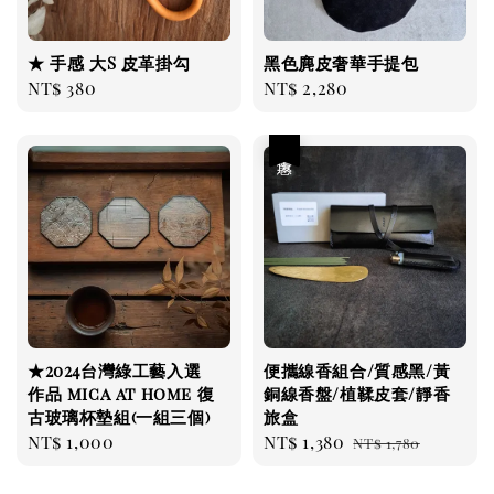
★ 手感 大S 皮革掛勾
黑色麂皮奢華手提包
Regular
NT$ 380
Regular
NT$ 2,280
price
price
優惠
★2024台灣綠工藝入選
便攜線香組合/質感黑/黃
作品 mica at home 復
銅線香盤/植鞣皮套/靜香
古玻璃杯墊組(一組三個)
旅盒
Regular
NT$ 1,000
Sale
NT$ 1,380
Regular
NT$ 1,780
price
price
price