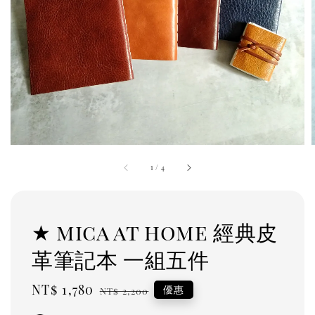
1
/
4
★ mica at home 經典皮
革筆記本 一組五件
Sale
NT$ 1,780
Regular
優惠
NT$ 2,200
price
price