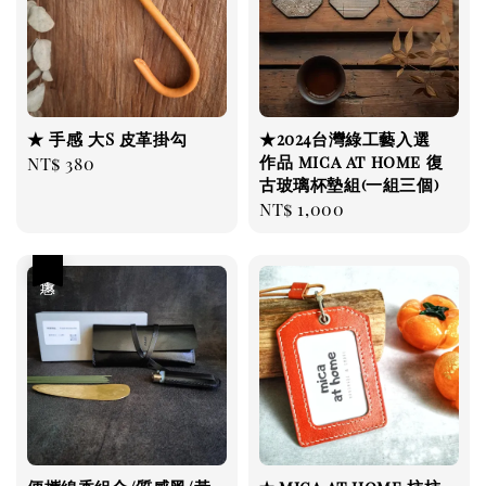
★ 手感 大S 皮革掛勾
★2024台灣綠工藝入選
作品 mica at home 復
Regular
NT$ 380
古玻璃杯墊組(一組三個)
price
Regular
NT$ 1,000
price
優惠