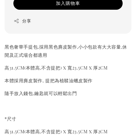
加入購物車
分享
黑色奢華手提包,採用黑色麂皮製作,小小包款有大大容量,休
閒及正式場合都適用
高31.5CM(本體高,不含提把) x 寬23.5CM x 厚2CM
本體採用麂皮製作, 提把為植鞣油蠟皮製作
隨手放入錢包,鑰匙就可以輕鬆出門
*尺寸
高31.5CM(本體高,不含提把) x 寬23.5CM x 厚2CM