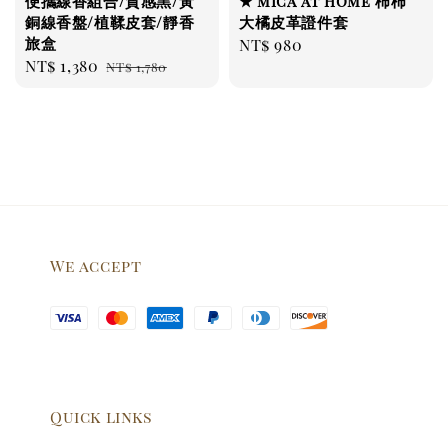
便攜線香組合/質感黑/黃
★ mica at home 柿柿
銅線香盤/植鞣皮套/靜香
大橘皮革證件套
旅盒
Regular
NT$ 980
Sale
NT$ 1,380
Regular
NT$ 1,780
price
price
price
We accept
Quick links