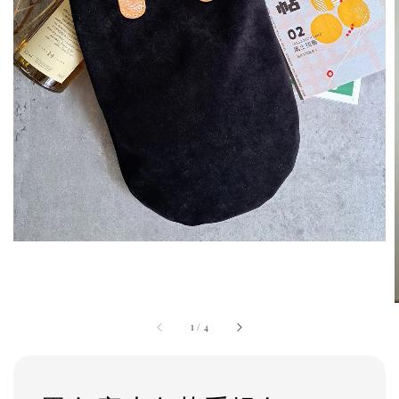
1
/
4