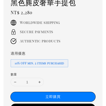
黑色麂皮奢華手提包
Regular
NT$ 2,280
price
Worldwide shipping
Secure payments
Authentic products
適用優惠
10% OFF min. 2 items purchased
數量
立即購買