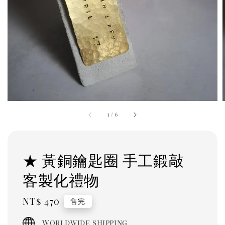
1
/
6
★ 黃銅鑰匙圈 手工鍛敲
客製化禮物
Regular
NT$ 470
售完
price
Worldwide shipping