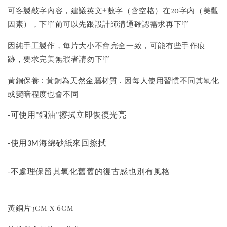
可客製敲字內容，建議英文+數字（含空格）在20字內（美觀
因素），下單前可以先跟設計師溝通確認需求再下單
因純手工製作，每片大小不會完全一致，可能有些手作痕
跡，要求完美無瑕者請勿下單
黃銅保養 : 黃銅為天然金屬材質 , 因每人使用習慣不同其氧化
或變暗程度也會不同
-可使用"銅油"擦拭立即恢復光亮
-使用3M海綿砂紙來回擦拭
-不處理保留其氧化舊舊的復古感也別有風格
黃銅片3cm x 6cm