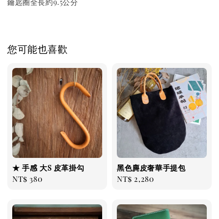
鑰匙圈全長約9.5公分
您可能也喜歡
★ 手感 大S 皮革掛勾
黑色麂皮奢華手提包
Regular
NT$ 380
Regular
NT$ 2,280
price
price