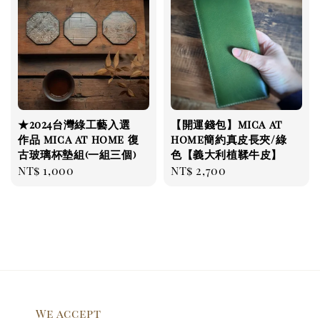
★2024台灣綠工藝入選
【開運錢包】mica at
作品 mica at home 復
home簡約真皮長夾/綠
古玻璃杯墊組(一組三個)
色【義大利植鞣牛皮】
Regular
NT$ 1,000
Regular
NT$ 2,700
price
price
We accept