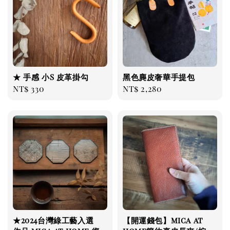
★ 手感 小S 皮革掛勾
黑色麂皮奢華手提包
Regular
NT$ 330
Regular
NT$ 2,280
price
price
★2024台灣綠工藝入選
【開運錢包】mica at