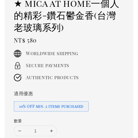
★ mica at home一個人
的精彩-鑽石鬱金香(台灣
老玻璃系列)
Regular
NT$ 580
price
Worldwide shipping
Secure payments
Authentic products
適用優惠
10% OFF min. 2 items purchased
數量