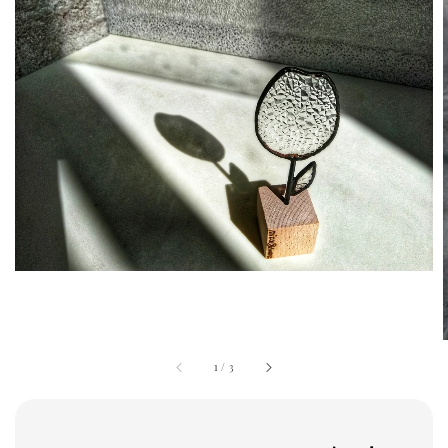
1
/
3