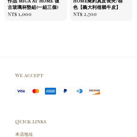
作品 mica at home 復
home簡約真皮長夾/棕
古玻璃杯墊組(一組三個)
色【義大利植鞣牛皮】
Regular
NT$ 1,000
Regular
NT$ 2,700
price
price
We accept
Quick links
本店地址