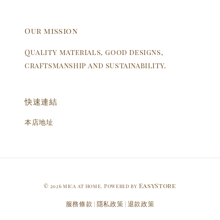
Our mission
Quality materials, good designs,
craftsmanship and sustainability.
快速連結
本店地址
EasyStore
© 2026 mica at home. Powered by
服務條款
隱私政策
退款政策
|
|