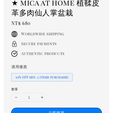
★ mica at home 植鞣皮
革多肉仙人掌盆栽
Regular
NT$ 680
price
Worldwide shipping
Secure payments
Authentic products
適用優惠
10% OFF min. 2 items purchased
數量
立即購買