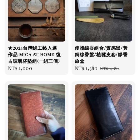
★2024台灣綠工藝入選
便攜線香組合/質感黑/黃
作品 mica at home 復
銅線香盤/植鞣皮套/靜香
古玻璃杯墊組(一組三個)
旅盒
Regular
NT$ 1,000
Sale
NT$ 1,380
Regular
NT$ 1,780
price
price
price