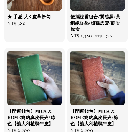
★ 手感 大S 皮革掛勾
便攜線香組合/質感黑/黃
銅線香盤/植鞣皮套/靜香
Regular
NT$ 380
旅盒
price
Sale
NT$ 1,380
Regular
NT$ 1,780
price
price
【開運錢包】mica at
【開運錢包】mica at
home簡約真皮長夾/綠
home簡約真皮長夾/棕
色【義大利植鞣牛皮】
色【義大利植鞣牛皮】
Regular
NT$ 2,700
Regular
NT$ 2,700