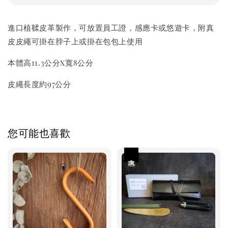
進口植鞣皮革製作，可放置員工證，感應卡或悠遊卡，附真
皮皮繩可掛在脖子上或掛在包包上使用
本體高11.3公分x寬8公分
皮繩長度約97公分
您可能也喜歡
優惠