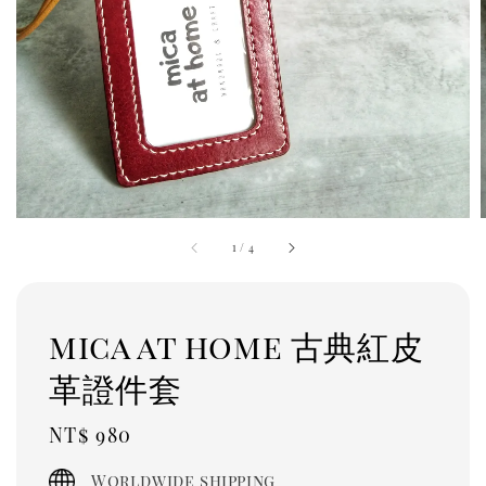
1
/
4
mica at home 古典紅皮
革證件套
Regular
NT$ 980
price
Worldwide shipping