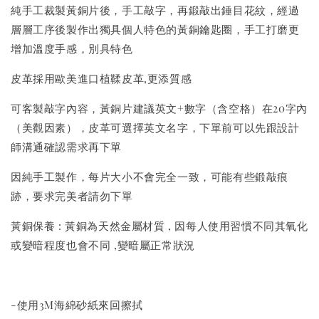
純手工裁製黃銅片後，手工敲字，再鍛敲出錘目花紋，經過
層層工序後製作出獨具個人特色的黃銅鑰匙圈，手工打磨更
增加溫度手感，別具特色
皮革採用歐美進口植鞣皮革,更添質感
可客製敲字內容，黃銅片建議英文+數字（含空格）在20字內
（美觀因素），皮革可選擇英文名字，下單前可以先跟設計
師溝通確認需求再下單
因純手工製作，每片大小不會完全一致，可能有些鍛敲痕
跡，要求完美者請勿下單
黃銅保養 : 黃銅為天然金屬材質 , 因每人使用習慣不同其氧化
或變暗程度也會不同 ,變暗屬正常狀況
-使用3M海綿砂紙來回擦拭