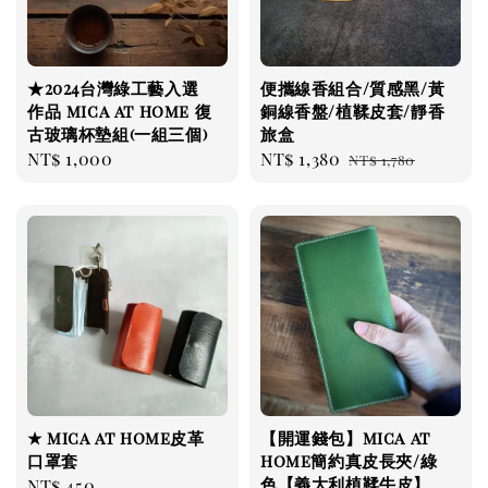
★2024台灣綠工藝入選
便攜線香組合/質感黑/黃
作品 mica at home 復
銅線香盤/植鞣皮套/靜香
古玻璃杯墊組(一組三個)
旅盒
Regular
NT$ 1,000
Sale
NT$ 1,380
Regular
NT$ 1,780
price
price
price
★ mica at home皮革
【開運錢包】mica at
口罩套
home簡約真皮長夾/綠
色【義大利植鞣牛皮】
Regular
NT$ 450