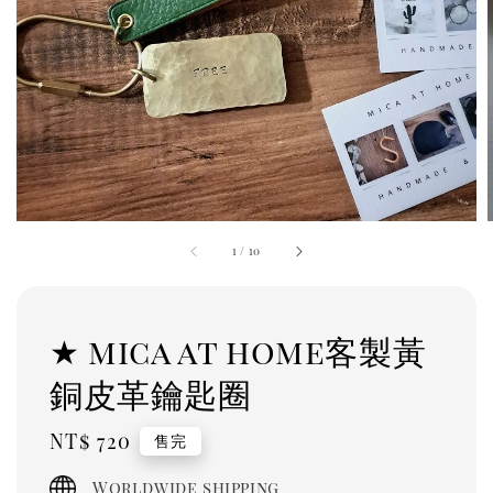
1
/
10
★ mica at home客製黃
銅皮革鑰匙圈
Regular
NT$ 720
售完
price
Worldwide shipping