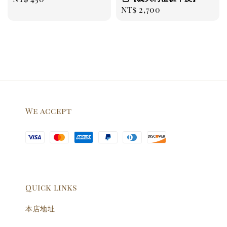
Regular
NT$ 2,700
price
price
We accept
Quick links
本店地址